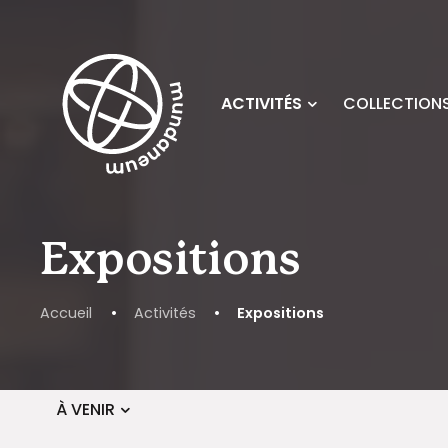
Skip to main content
ACTIVITÉS
COLLECTIONS
Expositions
Accueil
•
Activités
•
Expositions
Évènements
À VENIR
Sélectionnez