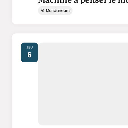
Machine à penser le 
Mundaneum
JEU
6