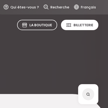
Qui êtes-vous ?
Recherche
Français
LA BOUTIQUE
BILLETTERIE
Recher
RECHERC
et